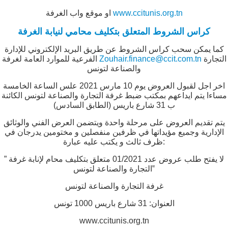
www.ccitunis.org.tn
او موقع واب الغرفة
كراس الشروط المتعلق بتكليف محامي لنيابة الغرفة
كما يمكن سحب كراس الشروط عن طريق البريد الإلكتروني للإدارة
التجارة
Zouhair.finance@ccit.com.tn
الفرعية للموارد العامة لغرفة
والصناعة لتونس
اخر اجل لقبول العروض يوم 10 مارس 2021 علس الساعة الخامسة
مساءا يتم ايداعهم بمكتب ضبط غرفة التجارة والصناعة لتونس الكائنة
ب 31 شارع باريس (الطابق السادس)
يتم تقديم العروض على مرحلة واحدة ويتضمن العرض الفني والوثائق
الإدارية وجميع مؤيداتها في ظرفين منفصلين و مختومين يدرجان في
ظرف ثالث و يكتب عليه عبارة:
” لا يفتح طلب عروض عدد 01/2021 متعلق بتكليف محام لإنابة غرفة
التجارة والصناعة لتونس‟
غرفة التجارة والصناعة لتونس
العنوان: 31 شارع باريس 1000 تونس
www.ccitunis.org.tn