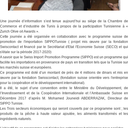
Une journée d’information s’est tenue aujourd’hui au siège de la Chambre de
Commerce et d’industrie de Tunis à propos de la participation Tunisienne à «
Zurich Olive oil Awards ».
Cette journée a été organisée en collaboration avec le programme suisse de
promotion de l'importation SIPPOTunisie ( projet mis œuvre par la fondation
Swiscontact et financé par le Secrétariat d'Etat l'Economie Suisse (SECO) et qui
s'étale sur la période 2017-2020)
A savoir que le Swiss Import Promotion Programme (SIPPO) est un programme qui
facilite les importations en provenance de pays en transition tels que la Tunisie sur
les marchés suisse et européens.
Ce programme est doté d’un montant de près de 4 millions de dinars et mis en
œuvre par la fondation Swisscontact, (fondation suisse orientée vers l'entreprise
pour la coopération et le développement international).
Il a été, le sujet d’une convention entre le Ministère du Développement, de
l’Investissement et de la Coopération Internationale et l’Ambassade Suisse en
Décembre 2017 d’après M. Mohamed Jouneidi ABDERRAZAK, Directeur de
SIPPO Tunisie.
Les Trois secteurs économiques qui seront couverts par ce programme sont ; les
produits de la pêche à haute valeur ajoutée, les aliments transformés et les
ingrédients naturels.