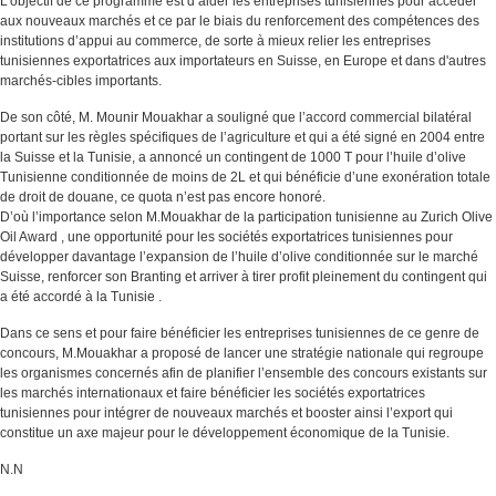
L’objectif de ce programme est d’aider les entreprises tunisiennes pour accéder
aux nouveaux marchés et ce par le biais du renforcement des compétences des
institutions d’appui au commerce, de sorte à mieux relier les entreprises
tunisiennes exportatrices aux importateurs en Suisse, en Europe et dans d'autres
marchés-cibles importants.
De son côté, M. Mounir Mouakhar a souligné que l’accord commercial bilatéral
portant sur les règles spécifiques de l’agriculture et qui a été signé en 2004 entre
la Suisse et la Tunisie, a annoncé un contingent de 1000 T pour l’huile d’olive
Tunisienne conditionnée de moins de 2L et qui bénéficie d’une exonération totale
de droit de douane, ce quota n’est pas encore honoré.
D’où l’importance selon M.Mouakhar de la participation tunisienne au Zurich Olive
Oil Award , une opportunité pour les sociétés exportatrices tunisiennes pour
développer davantage l’expansion de l’huile d’olive conditionnée sur le marché
Suisse, renforcer son Branting et arriver à tirer profit pleinement du contingent qui
a été accordé à la Tunisie .
Dans ce sens et pour faire bénéficier les entreprises tunisiennes de ce genre de
concours, M.Mouakhar a proposé de lancer une stratégie nationale qui regroupe
les organismes concernés afin de planifier l’ensemble des concours existants sur
les marchés internationaux et faire bénéficier les sociétés exportatrices
tunisiennes pour intégrer de nouveaux marchés et booster ainsi l’export qui
constitue un axe majeur pour le développement économique de la Tunisie.
N.N