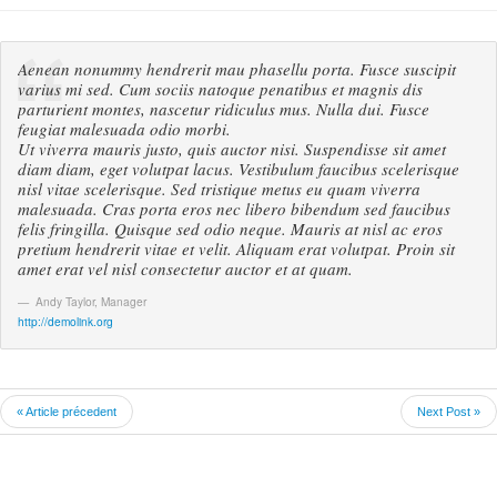
Aenean nonummy hendrerit mau phasellu porta. Fusce suscipit
varius mi sed. Cum sociis natoque penatibus et magnis dis
parturient montes, nascetur ridiculus mus. Nulla dui. Fusce
feugiat malesuada odio morbi.
Ut viverra mauris justo, quis auctor nisi. Suspendisse sit amet
diam diam, eget volutpat lacus. Vestibulum faucibus scelerisque
nisl vitae scelerisque. Sed tristique metus eu quam viverra
malesuada. Cras porta eros nec libero bibendum sed faucibus
felis fringilla. Quisque sed odio neque. Mauris at nisl ac eros
pretium hendrerit vitae et velit. Aliquam erat volutpat. Proin sit
amet erat vel nisl consectetur auctor et at quam.
Andy Taylor
,
Manager
http://demolink.org
« Article précedent
Next Post »