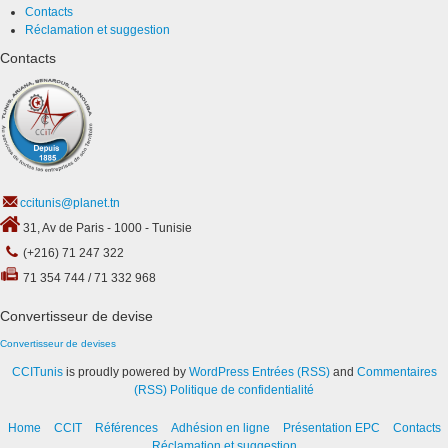
Contacts
Réclamation et suggestion
Contacts
ccitunis@planet.tn
31, Av de Paris - 1000 - Tunisie
(+216) 71 247 322
71 354 744 / 71 332 968
Convertisseur de devise
Convertisseur de devises
CCITunis
is proudly powered by
WordPress
Entrées (RSS)
and
Commentaires
(RSS)
Politique de confidentialité
Home
CCIT
Références
Adhésion en ligne
Présentation EPC
Contacts
Réclamation et suggestion