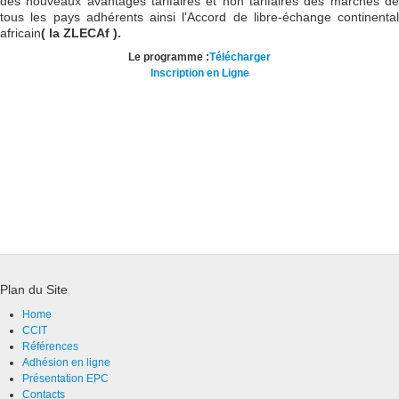
des nouveaux avantages tarifaires et non tarifaires des marchés de
tous les pays adhérents ainsi l’Accord de libre-échange continental
africain
( la ZLECAf ).
Le programme :
Télécharger
Inscription en Ligne
Plan du Site
Home
CCIT
Références
Adhésion en ligne
Présentation EPC
Contacts