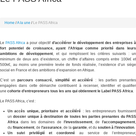
Home
A la une
Le PASS Africa
Le
PASS Africa
a pour objectif
d’accélérer le développement des entreprises 
fort potentiel de croissance, ayant l’Afrique comme priorité dans leurs
ambitions de développement
, et qui remplissent les critères suivants : u
minimum de deux ans d’existence, un chiffre d’affaires compris entre 100k€ et
500k€, au moins une première levée de fonds réalisée, l’existence d’un siège
social en France et des ambitions d’expansion en Afrique.
C’est un
parcours consacré, simplifié et accéléré
: les parties prenante
engagées dans cette démarche contribuent à recenser, identifier et qualifier
une
cohorte d’entrepreneurs tous les ans qui obtiennent le Label PASS Africa
.
Le PASS Africa, c’est :
Un accès unique, prioritaire et accéléré
: les entrepreneurs fournissen
un
dossier unique à destination de toutes les parties prenantes du PAS
Africa
dans les domaines de
l’investissement
, de
l’accompagnement
du
financement
, de
l’assurance
, de la
garantie
, et du
soutien à l’innovation
.
Un suivi privilégié et coordonné
au service de l’entrepreneur,