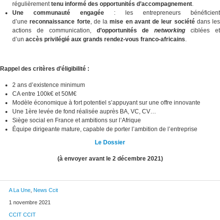
régulièrement
tenu informé des opportunités d’accompagnement
.
Une communauté engagée
: les entrepreneurs bénéficient
d’une
reconnaissance forte
, de la
mise en avant de leur société
dans les
actions de communication,
d’opportunités de
networking
ciblées e
d’un
accès privilégié aux grands rendez-vous franco-africains
.
Rappel des critères d’éligibilité :
2 ans d’existence minimum
CA entre 100k€ et 50M€
Modèle économique à fort potentiel s’appuyant sur une offre innovante
Une 1ère levée de fond réalisée auprès BA, VC, CV…
Siège social en France et ambitions sur l’Afrique
Équipe dirigeante mature, capable de porter l’ambition de l’entreprise
Le Dossier
(à envoyer avant le 2 décembre 2021)
A La Une
,
News Ccit
1 novembre 2021
CCIT CCIT