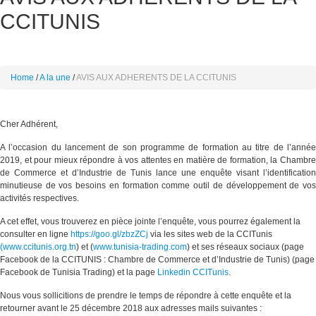
CCITUNIS
Home
A la une
AVIS AUX ADHERENTS DE LA CCITUNIS
Cher Adhérent,
A l’occasion du lancement de son programme de formation au titre de l’année
2019, et pour mieux répondre à vos attentes en matière de formation, la Chambre
de Commerce et d’Industrie de Tunis lance une enquête visant l’identification
minutieuse de vos besoins en formation comme outil de développement de vos
activités respectives.
A cet effet, vous trouverez en pièce jointe l’enquête, vous pourrez également la
consulter en ligne
https://goo.gl/zbzZCj
via les sites web de la CCITunis
(www.ccitunis.org.tn
) et (
www.tunisia-trading.com
) et ses réseaux sociaux (page
Facebook de la CCITUNIS : Chambre de Commerce et d’Industrie de Tunis) (page
Facebook de Tunisia Trading) et la page
Linkedin CCITunis
.
Nous vous sollicitions de prendre le temps de répondre à cette enquête et la
retourner avant le 25 décembre 2018 aux adresses mails suivantes :