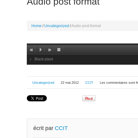
Audio post format
Home
Uncategorized
Audio post format
Black plant
Uncategorized
22 mai 2012
CCIT
Les commentaires sont 
écrit par
CCIT