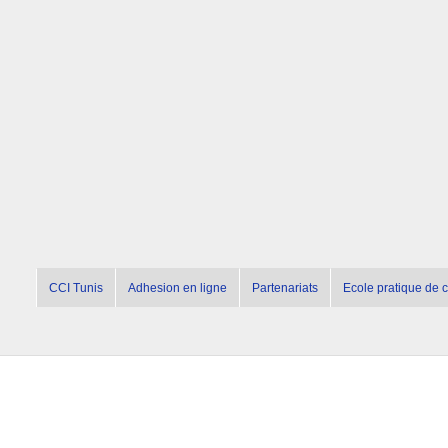
CCI Tunis
Adhesion en ligne
Partenariats
Ecole pratique de