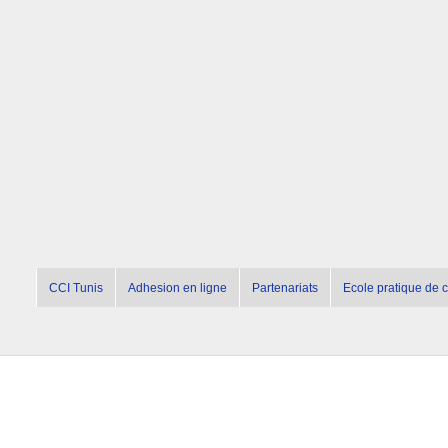
CCI Tunis
Adhesion en ligne
Partenariats
Ecole pratique de