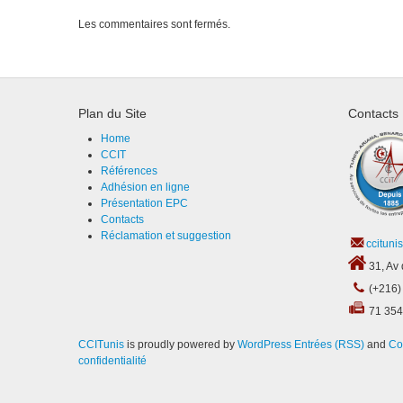
Les commentaires sont fermés.
Plan du Site
Contacts
Home
CCIT
Références
Adhésion en ligne
Présentation EPC
Contacts
Réclamation et suggestion
ccituni
31, Av 
(+216)
71 354
CCITunis
is proudly powered by
WordPress
Entrées (RSS)
and
Co
confidentialité