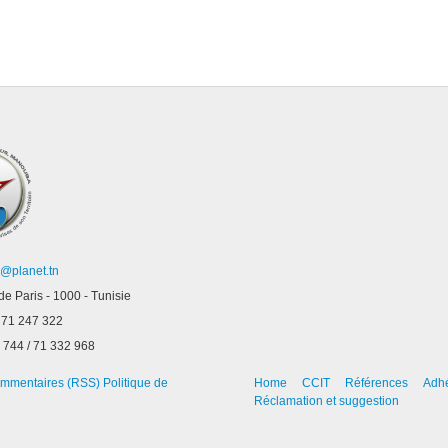
s@planet.tn
de Paris - 1000 - Tunisie
 71 247 322
 744 / 71 332 968
mmentaires (RSS)
Politique de
Home
CCIT
Références
Adhé
Réclamation et suggestion